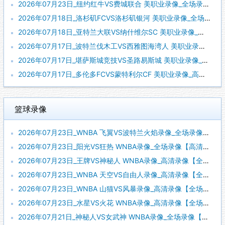
2026年07月23日_纽约红牛VS费城联合 美职业录像_全场录像【视频集锦】
2026年07月18日_洛杉矶FCVS洛杉矶银河 美职业录像_全场录像【高清回放】
2026年07月18日_亚特兰大联VS纳什维尔SC 美职业录像_全场录像【高清回放】
2026年07月17日_波特兰伐木工VS西雅图海湾人 美职业录像_全场录像【全场回放】
2026年07月17日_堪萨斯城竞技VS圣路易斯城 美职业录像_全场录像【高清回放】
2026年07月17日_多伦多FCVS蒙特利尔CF 美职业录像_高清录像【全场回放】
篮球录像
2026年07月23日_WNBA 飞翼VS波特兰火焰录像_全场录像【高清回放】
2026年07月23日_阳光VS狂热 WNBA录像_全场录像【高清回放】
2026年07月23日_王牌VS神秘人 WNBA录像_高清录像【全场回放】
2026年07月23日_WNBA 天空VS自由人录像_高清录像【全场回放】
2026年07月23日_WNBA 山猫VS风暴录像_高清录像【全场回放】
2026年07月23日_水星VS火花 WNBA录像_高清录像【全场回放】
2026年07月21日_神秘人VS女武神 WNBA录像_全场录像【视频集锦】