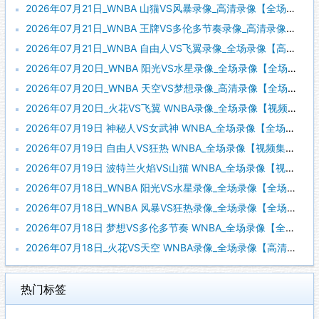
2026年07月21日_WNBA 山猫VS风暴录像_高清录像【全场回放】
2026年07月21日_WNBA 王牌VS多伦多节奏录像_高清录像【全场回放】
2026年07月21日_WNBA 自由人VS飞翼录像_全场录像【高清回放】
2026年07月20日_WNBA 阳光VS水星录像_全场录像【全场回放】
2026年07月20日_WNBA 天空VS梦想录像_高清录像【全场回放】
2026年07月20日_火花VS飞翼 WNBA录像_全场录像【视频集锦】
2026年07月19日 神秘人VS女武神 WNBA_全场录像【全场回放】
2026年07月19日 自由人VS狂热 WNBA_全场录像【视频集锦】
2026年07月19日 波特兰火焰VS山猫 WNBA_全场录像【视频集锦】
2026年07月18日_WNBA 阳光VS水星录像_全场录像【全场回放】
2026年07月18日_WNBA 风暴VS狂热录像_全场录像【全场回放】
2026年07月18日 梦想VS多伦多节奏 WNBA_全场录像【全场回放】
2026年07月18日_火花VS天空 WNBA录像_全场录像【高清回放】
热门标签