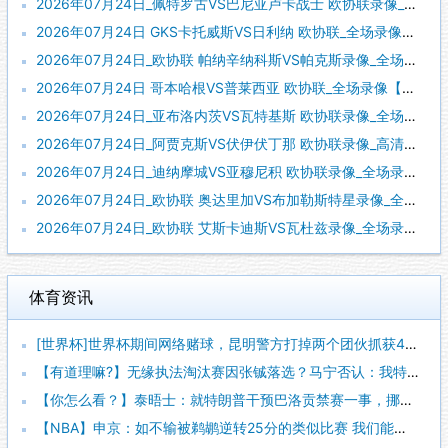
2026年07月24日_佩特罗古VS巴尼亚卢卡战士 欧协联录像_全场录像【全场回放】
2026年07月24日 GKS卡托威斯VS日利纳 欧协联_全场录像【视频集锦】
2026年07月24日_欧协联 帕纳辛纳科斯VS帕克斯录像_全场录像【高清回放】
2026年07月24日 哥本哈根VS普莱西亚 欧协联_全场录像【视频集锦】
2026年07月24日_亚布洛内茨VS瓦特基斯 欧协联录像_全场录像【视频集锦】
2026年07月24日_阿贾克斯VS伏伊伏丁那 欧协联录像_高清录像【全场回放】
2026年07月24日_迪纳摩城VS亚穆尼积 欧协联录像_全场录像【高清回放】
2026年07月24日_欧协联 奥达里加VS布加勒斯特星录像_全场录像【高清回放】
2026年07月24日_欧协联 艾斯卡迪斯VS瓦杜兹录像_全场录像【视频集锦】
体育资讯
[世界杯]世界杯期间网络赌球，昆明警方打掉两个团伙抓获42人
【有道理嘛?】无缘执法淘汰赛因张铖落选？马宁否认：我特别清楚
【你怎么看？】泰晤士：就特朗普干预巴洛贡禁赛一事，挪威足协准
【NBA】申京：如不输被鹈鹕逆转25分的类似比赛 我们能拿下