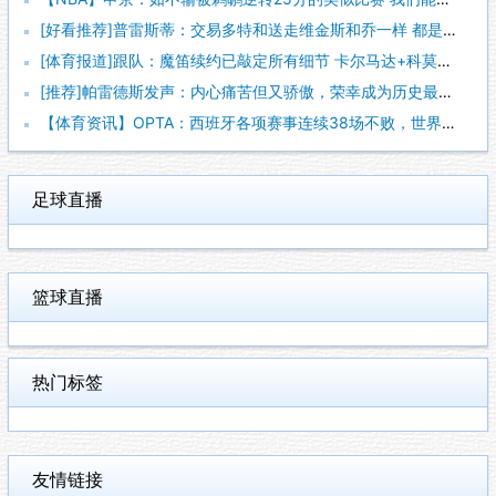
[好看推荐]普雷斯蒂：交易多特和送走维金斯和乔一样 都是出于
[体育报道]跟队：魔笛续约已敲定所有细节 卡尔马达+科莫托也
[推荐]帕雷德斯发声：内心痛苦但又骄傲，荣幸成为历史最佳阿根
【体育资讯】OPTA：西班牙各项赛事连续38场不败，世界杯夺
足球直播
篮球直播
热门标签
友情链接