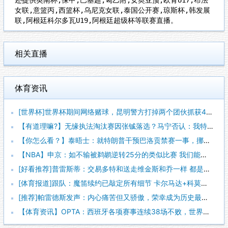
女联,意篮丙,西篮杯,乌尼克女联,泰国公开赛,琼斯杯,韩发展
联,阿根廷科尔多瓦U19,阿根廷超级杯等联赛直播。
相关直播
体育资讯
[世界杯]世界杯期间网络赌球，昆明警方打掉两个团伙抓获42人
【有道理嘛?】无缘执法淘汰赛因张铖落选？马宁否认：我特别清楚
【你怎么看？】泰晤士：就特朗普干预巴洛贡禁赛一事，挪威足协准
【NBA】申京：如不输被鹈鹕逆转25分的类似比赛 我们能拿下
[好看推荐]普雷斯蒂：交易多特和送走维金斯和乔一样 都是出于
[体育报道]跟队：魔笛续约已敲定所有细节 卡尔马达+科莫托也
[推荐]帕雷德斯发声：内心痛苦但又骄傲，荣幸成为历史最佳阿根
【体育资讯】OPTA：西班牙各项赛事连续38场不败，世界杯夺