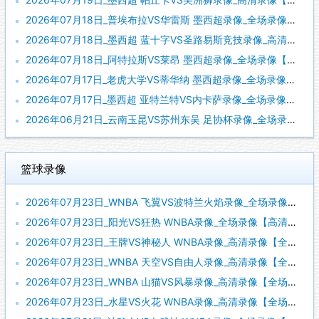
2026年07月18日_普埃布拉VS华雷斯 墨西超录像_全场录像【视频集锦】
2026年07月18日_墨西超 蓝十字VS圣路易斯竞技录像_高清录像【全场回放】
2026年07月18日_阿特拉斯VS莱昂 墨西超录像_全场录像【高清回放】
2026年07月17日_老虎大学VS蒂华纳 墨西超录像_全场录像【全场回放】
2026年07月17日_墨西超 亚特兰特VS内卡萨录像_全场录像【视频集锦】
2026年06月21日_云南玉昆VS苏州东吴 足协杯录像_全场录像【视频集锦】
篮球录像
2026年07月23日_WNBA 飞翼VS波特兰火焰录像_全场录像【高清回放】
2026年07月23日_阳光VS狂热 WNBA录像_全场录像【高清回放】
2026年07月23日_王牌VS神秘人 WNBA录像_高清录像【全场回放】
2026年07月23日_WNBA 天空VS自由人录像_高清录像【全场回放】
2026年07月23日_WNBA 山猫VS风暴录像_高清录像【全场回放】
2026年07月23日_水星VS火花 WNBA录像_高清录像【全场回放】