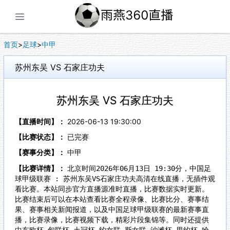
展开菜单
首页
>
足球
>
中甲
苏州东吴 VS 石家庄功夫
苏州东吴 VS 石家庄功夫
【直播时间】：
2026-06-13 19:30:00
【比赛状态】：
已完赛
【赛事分类】：
中甲
【比赛详情】：
北京时间2026年06月13日 19:30分，中国足
球甲级联赛 : 苏州东吴VS石家庄功夫高清在线直播，无插件观
看比赛。本站同步官方直播源准时直播，比赛数据实时更新。
比赛结束后可以在本站查看比赛全程录像、比赛比分、赛事结
果、赛事相关新闻报道，以及中国足球甲级联赛的最新赛事直
播，比赛录像，比赛视频下载，精彩片段集锦等。同时还提供
中东欧杯,匈联杯,土冠杯,约女联,斯女联,沙滩杯,里约杯,哈