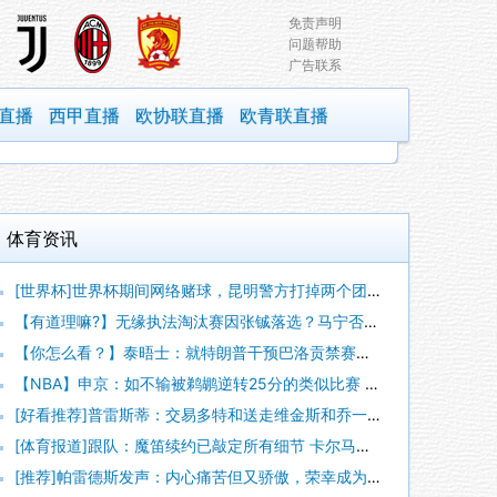
免责声明
问题帮助
广告联系
直播
西甲直播
欧协联直播
欧青联直播
体育资讯
[世界杯]世界杯期间网络赌球，昆明警方打掉两个团伙抓获42人
【有道理嘛?】无缘执法淘汰赛因张铖落选？马宁否认：我特别清楚
【你怎么看？】泰晤士：就特朗普干预巴洛贡禁赛一事，挪威足协准
【NBA】申京：如不输被鹈鹕逆转25分的类似比赛 我们能拿下
[好看推荐]普雷斯蒂：交易多特和送走维金斯和乔一样 都是出于
[体育报道]跟队：魔笛续约已敲定所有细节 卡尔马达+科莫托也
[推荐]帕雷德斯发声：内心痛苦但又骄傲，荣幸成为历史最佳阿根