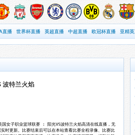
BA直播
世界杯直播
英超直播
中超直播
欧冠杯直播
亚精英
S 波特兰火焰
0分，美国女子职业篮球联赛 : 阳光VS波特兰火焰高清在线直播，无
据实时更新。比赛结束后可以在本站查看比赛全程录像、比赛比