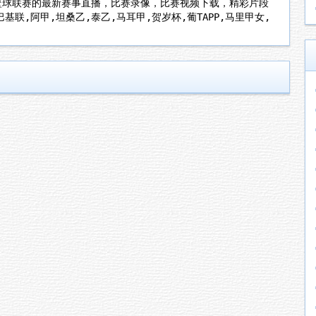
篮球联赛的最新赛事直播，比赛录像，比赛视频下载，精彩片段
联,阿甲,坦桑乙,泰乙,马耳甲,贺岁杯,葡TAPP,马里甲女,