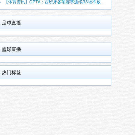
【体育资讯】OPTA：西班牙各项赛事连续38场不败，世界杯夺
足球直播
篮球直播
热门标签