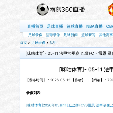
直播首页
足球直播
篮球直播
NBA直播
CB
足球录像
篮球录像
足球新闻
篮球新闻
其他赛事
首页
>
足球录像
>
法甲
[咪咕体育]- 05-11 法甲常规赛 巴黎FC - 雷恩 录
[咪咕体育]- 05-11 
【发布时间】：2026-05-12 【作者】： 【阅读】：
79
录像列表:
[咪咕体育]2026年05月11日_巴黎FCVS雷恩 法甲录