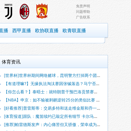
免责声明
问题帮助
广告联系
直播
西甲直播
欧协联直播
欧青联直播
体育资讯
[世界杯]世界杯期间网络赌球，昆明警方打掉两个团伙抓获42人
【有道理嘛?】无缘执法淘汰赛因张铖落选？马宁否认：我特别清楚
【你怎么看？】泰晤士：就特朗普干预巴洛贡禁赛一事，挪威足协准
【NBA】申京：如不输被鹈鹕逆转25分的类似比赛 我们能拿下
[好看推荐]普雷斯蒂：交易多特和送走维金斯和乔一样 都是出于
[体育报道]跟队：魔笛续约已敲定所有细节 卡尔马达+科莫托也
[推荐]帕雷德斯发声：内心痛苦但又骄傲，荣幸成为历史最佳阿根